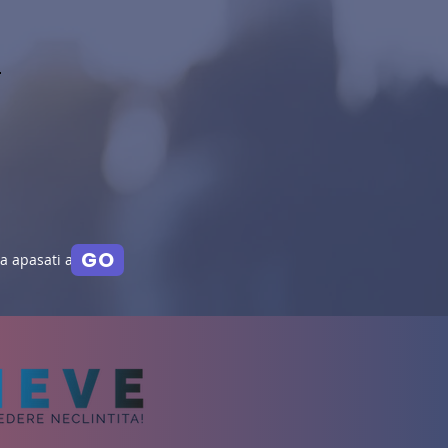
GO
a apasati aici