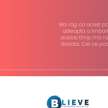
Ma rog ca acest pos
asteapta o imbarba
acelas timp ma rog
divizata. Cel ce po