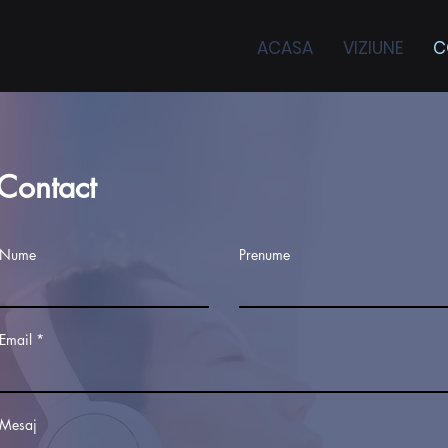
ACASA
VIZIUNE
C
Contact
Nume
Prenume
Email
Mesaj